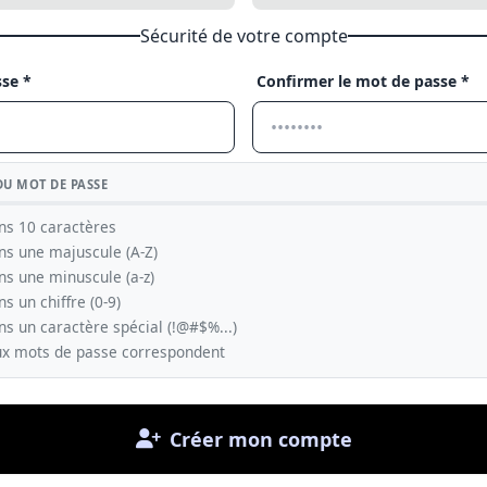
Sécurité de votre compte
se *
Confirmer le mot de passe *
DU MOT DE PASSE
ns 10 caractères
ns une majuscule (A-Z)
s une minuscule (a-z)
s un chiffre (0-9)
s un caractère spécial (!@#$%...)
ux mots de passe correspondent
Créer mon compte